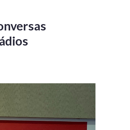
onversas
rádios