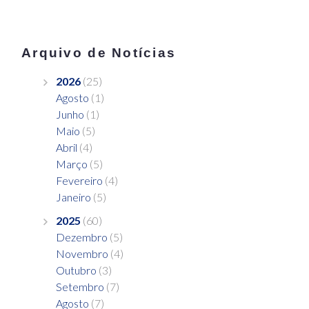
Arquivo de Notícias
2026
(25)
Agosto
(1)
Junho
(1)
Maio
(5)
Abril
(4)
Março
(5)
Fevereiro
(4)
Janeiro
(5)
2025
(60)
Dezembro
(5)
Novembro
(4)
Outubro
(3)
Setembro
(7)
Agosto
(7)