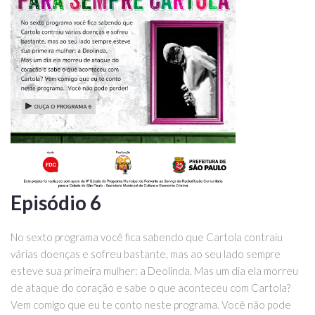
Episódio 6
No sexto programa você fica sabendo que Cartola contraiu
várias doenças e sofreu bastante, mas ao seu lado sempre
esteve sua primeira mulher: a Deolinda. Mas um dia ela morreu
de ataque do coração e sabe o que aconteceu com Cartola?
Vem comigo que eu te conto neste programa. Você não pode