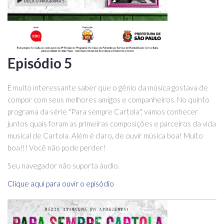
Episódio 5
É muito interessante saber que o gênio da música gostava de
compor com seus melhores amigos e companheiros. No quinto
programa da série "Para sempre Cartola", vamos conhecer
juntos quais foram as primeiras composições e parceiros da vida
musical de Cartola. Além é claro, de ouvir música boa! Muito
boa!!! Você não pode perder!
Seu navegador não suporta áudio.
Clique aqui para ouvir o episódio