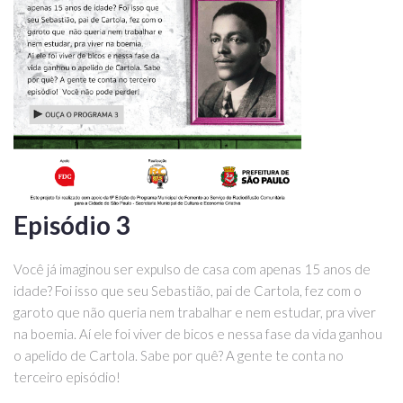
Episódio 3
Você já imaginou ser expulso de casa com apenas 15 anos de
idade? Foi isso que seu Sebastião, pai de Cartola, fez com o
garoto que não queria nem trabalhar e nem estudar, pra viver
na boemia. Aí ele foi viver de bicos e nessa fase da vida ganhou
o apelido de Cartola. Sabe por quê? A gente te conta no
terceiro episódio!