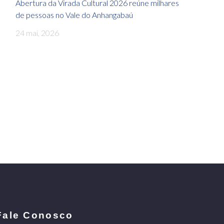
Abertura da Virada Cultural 2026 reúne milhares
de pessoas no Vale do Anhangabaú
24 mai, 2026
Fale Conosco