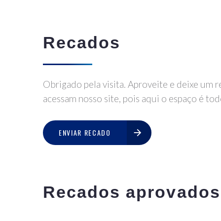
Recados
Obrigado pela visita. Aproveite e deixe um 
acessam nosso site, pois aqui o espaço é tod
ENVIAR RECADO
Recados aprovados