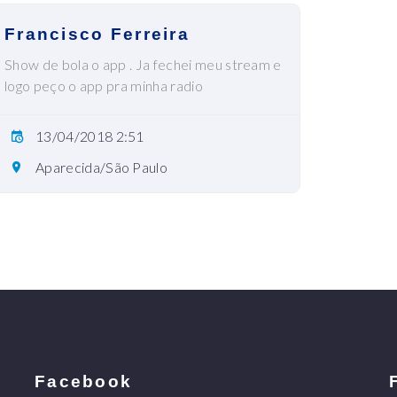
Francisco Ferreira
Show de bola o app . Ja fechei meu stream e
logo peço o app pra minha radio
13/04/2018 2:51
Aparecida/São Paulo
Facebook