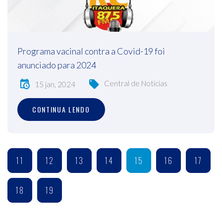
Programa vacinal contra a Covid-19 foi
anunciado para 2024
Central de Notícias
15 jan, 2024
CONTINUA LENDO
11
12
13
14
15
16
17
18
19